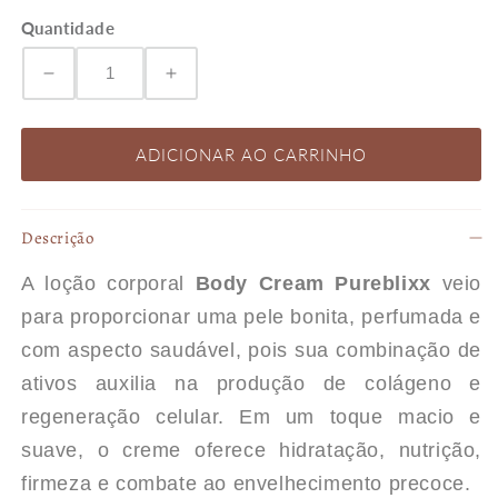
Quantidade
Diminuir
Aumentar
a
a
ADICIONAR AO CARRINHO
quantidade
quantidade
Descrição
de
de
A loção corporal
Body Cream Pureblixx
veio
PUREBLIXX
PUREBLIXX
para proporcionar uma pele bonita, perfumada e
com aspecto saudável, pois sua combinação de
BODY
BODY
ativos auxilia na produção de colágeno e
regeneração celular. Em um toque macio e
CREAM
CREAM
suave, o creme oferece hidratação, nutrição,
-
-
firmeza e combate ao envelhecimento precoce.