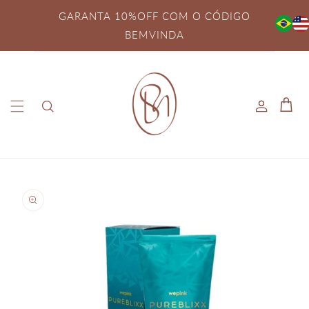
Pular
para o
GARANTA 10%OFF COM O CÓDIGO
conteúdo
BEMVINDA
Fazer
Carrinh
login
Pular para
as
informações
do produto