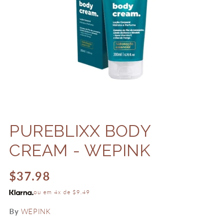
Abrir
mídia
PUREBLIXX BODY
1
na
janela
CREAM - WEPINK
modal
Preço
$37.98
normal
ou em 4x de $9.49
By
WEPINK