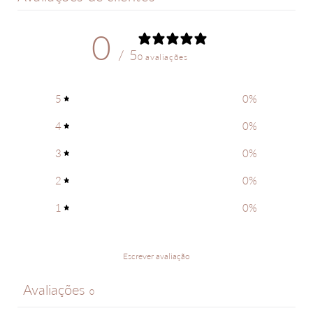
0
/ 5
0 avaliações
5
0
%
4
0
%
3
0
%
2
0
%
1
0
%
Escrever avaliação
Avaliações
0