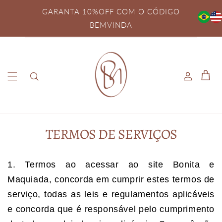
Pular
para o
GARANTA 10%OFF COM O CÓDIGO
conteúdo
BEMVINDA
Fazer
Carrinh
login
TERMOS DE SERVIÇOS
1. Termos ao acessar ao site Bonita e
Maquiada, concorda em cumprir estes termos de
serviço, todas as leis e regulamentos aplicáveis
e concorda que é responsável pelo cumprimento