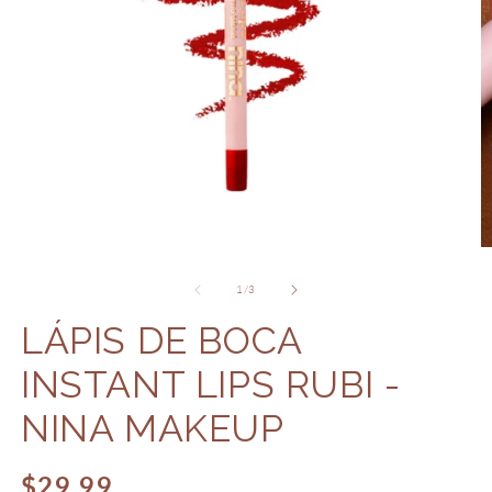
Ab
Abrir
m
mídia
2
1
de
1
/
3
n
na
j
janela
LÁPIS DE BOCA
m
modal
INSTANT LIPS RUBI -
NINA MAKEUP
Preço
$29.99