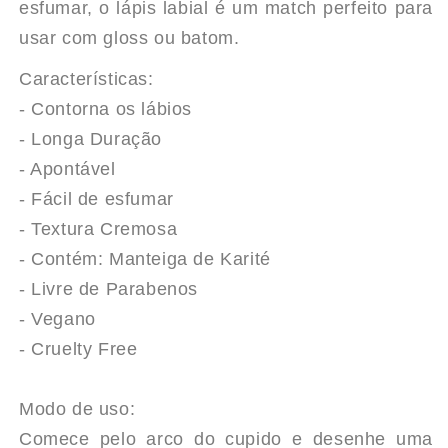
esfumar, o lápis labial é um match perfeito para
BOCA
BOCA
usar com gloss ou batom.
INSTANT
INSTANT
Características:
LIPS
LIPS
- Contorna os lábios
- Longa Duração
RUBI
RUBI
- Apontável
- Fácil de esfumar
-
-
- Textura Cremosa
NINA
NINA
- Contém: Manteiga de Karité
- Livre de Parabenos
MAKEUP
MAKEUP
- Vegano
- Cruelty Free
Modo de uso:
Comece pelo arco do cupido e desenhe uma