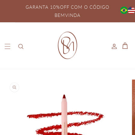
Pular
para o
GARANTA 10%OFF COM O CÓDIGO
conteúdo
BEMVINDA
Fazer
Carrinh
login
Pular para
as
informações
do produto