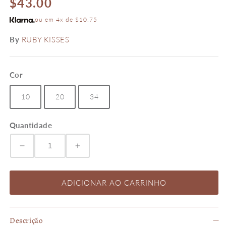
$43.00
normal
ou em 4x de $10.75
By
RUBY KISSES
Cor
10
20
34
Quantidade
Diminuir
Aumentar
a
a
ADICIONAR AO CARRINHO
quantidade
quantidade
Descrição