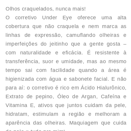
de
de
Olhos craquelados, nunca mais!
CORRETIVO
CORRETIVO
O corretivo Under Eye oferece uma alta
cobertura que não craquela e nem marca as
UNDER
UNDER
linhas de expressão, camuflando olheiras e
imperfeições do jeitinho que a gente gosta –
EYE
EYE
com naturalidade e eficácia. É resistente à
-
-
transferência, suor e umidade, mas ao mesmo
tempo sai com facilidade quando a área é
RUBY
RUBY
higienizada com água e sabonete facial. E não
KISSES
KISSES
para aí: o corretivo é rico em Ácido Hialurônico,
Extrato de pepino, Óleo de Argan, Cafeína e
Vitamina E, ativos que juntos cuidam da pele,
hidratam, estimulam a região e melhoram a
aparência das olheiras. Maquiagem que cuida