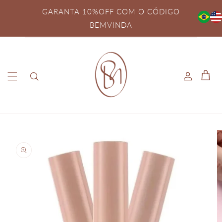
Pular
para o
GARANTA 10%OFF COM O CÓDIGO
conteúdo
BEMVINDA
Fazer
Carrinh
login
Pular para
as
informações
do produto