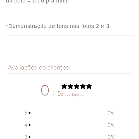
da pele = tudo pra mim!
*Demonstração de tons nas fotos 2 e 3.
Avaliações de clientes
0
/ 5
0 avaliações
5
0
%
4
0
%
3
0
%