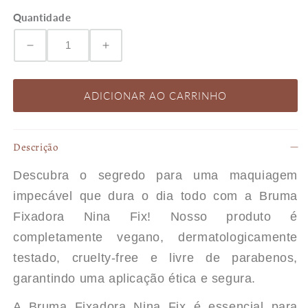
Quantidade
Diminuir
Aumentar
a
a
ADICIONAR AO CARRINHO
quantidade
quantidade
Descrição
de
de
Descubra o segredo para uma maquiagem
BRUMA
BRUMA
impecável que dura o dia todo com a Bruma
Fixadora Nina Fix! Nosso produto é
FIXADORA
FIXADORA
completamente vegano, dermatologicamente
testado, cruelty-free e livre de parabenos,
-
-
garantindo uma aplicação ética e segura.
NINA
NINA
A Bruma Fixadora Nina Fix é essencial para