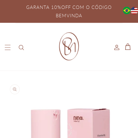
Pular
para o
GARANTA 10%OFF COM O CÓDIGO
conteúdo
BEMVINDA
Fazer
Carrinh
login
Pular para
as
informações
do produto