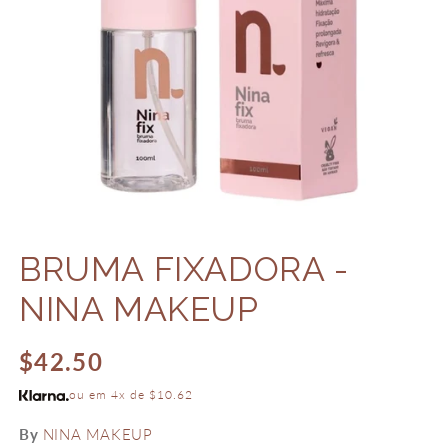
Abrir
mídia
BRUMA FIXADORA -
1
na
janela
NINA MAKEUP
modal
Preço
$42.50
normal
ou em 4x de $10.62
By
NINA MAKEUP