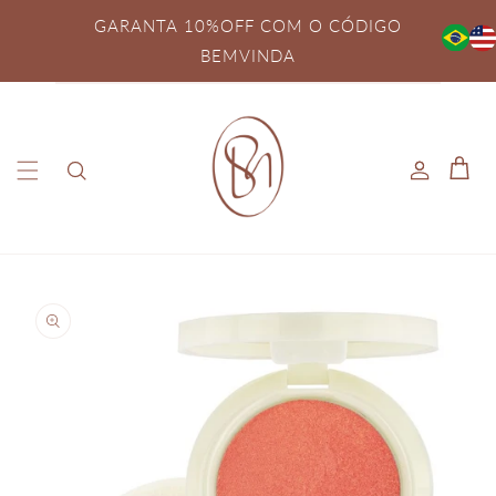
Pular
para o
GARANTA 10%OFF COM O CÓDIGO
conteúdo
BEMVINDA
Fazer
Carrinh
login
Pular para
as
informações
do produto