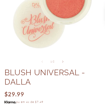
Ab
Abrir
m
mídia
2
1
de
1
/
2
n
na
j
janela
BLUSH UNIVERSAL -
m
modal
DALLA
Preço
$29.99
normal
ou em 4x de $7.49