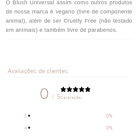
O Blush Universal assim como outros produtos
DALLA
DALLA
de nossa marca é vegano (livre de componente
animal), além de ser Cruelty Free (não testado
em animais) e também livre de parabenos.
Avaliações de clientes
0
/ 5
0 avaliações
5
0
%
4
0
%