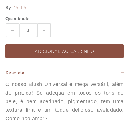
By
DALLA
Quantidade
Diminuir
Aumentar
a
a
ADICIONAR AO CARRINHO
quantidade
quantidade
Descrição
de
de
O nosso Blush Universal é mega versátil, além
BLUSH
BLUSH
de prático! Se adequa em todos os tons de
pele, é bem acetinado, pigmentado, tem uma
UNIVERSAL
UNIVERSAL
textura fina e um toque delicioso aveludado.
Como não amar?
-
-