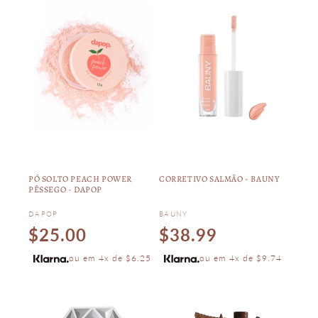
PÓ SOLTO PEACH POWER
CORRETIVO SALMÃO - BAUNY
PÊSSEGO - DAPOP
Vendor:
Vendor:
DAPOP
BAUNY
Regular
Regular
$25.00
$38.99
price
price
ou em 4x de $6.25
ou em 4x de $9.74