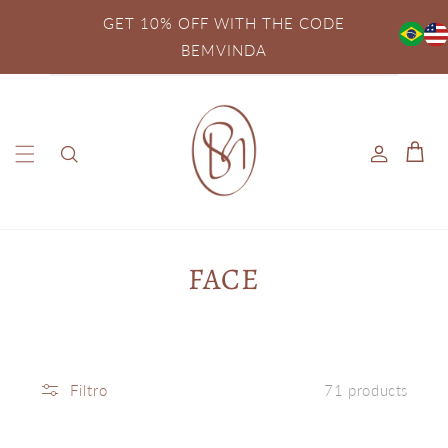
Skip to
GET 10% OFF WITH THE CODE
content
BEMVINDA
Log
Cart
in
FACE
Filtro
71 products