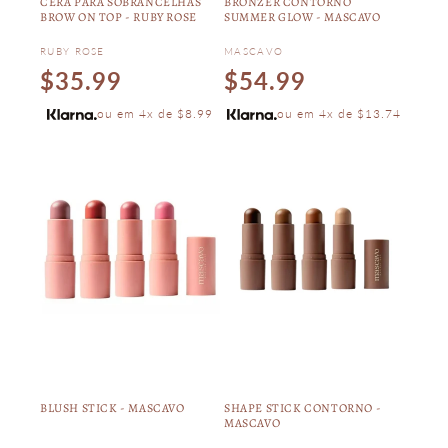
CERA PARA SOBRANCELHAS
BRONZER CONTORNO
BROW ON TOP - RUBY ROSE
SUMMER GLOW - MASCAVO
Vendor:
Vendor:
RUBY ROSE
MASCAVO
Regular
Regular
$35.99
$54.99
price
price
ou em 4x de $8.99
ou em 4x de $13.74
BLUSH STICK - MASCAVO
SHAPE STICK CONTORNO -
MASCAVO