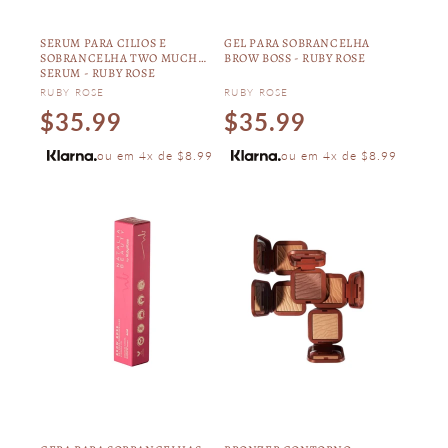
SERUM PARA CILIOS E
GEL PARA SOBRANCELHA
SOBRANCELHA TWO MUCH
BROW BOSS - RUBY ROSE
SERUM - RUBY ROSE
Vendor:
Vendor:
RUBY ROSE
RUBY ROSE
Regular
Regular
$35.99
$35.99
price
price
ou em 4x de $8.99
ou em 4x de $8.99