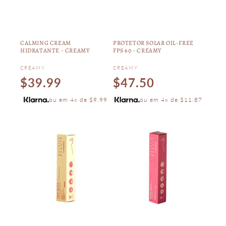
CALMING CREAM
PROTETOR SOLAR OIL-FREE
HIDRATANTE - CREAMY
FPS 60 - CREAMY
Vendor:
Vendor:
CREAMY
CREAMY
Regular
Regular
$39.99
$47.50
price
price
ou em 4x de $9.99
ou em 4x de $11.87