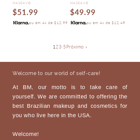
Vendor:
Vendor:
MASCAVO
MASCAVO
Regular
Regular
$51.99
$49.99
price
price
ou em 4x de $12.99
ou em 4x de $12.49
1
2
3
·
5
Próximo »
Welcome to our world of self-care!
At BM, our motto is to take care of
yourself. We are committed to offering the
best Brazilian makeup and cosmetics for
you who live here in the USA.
Welcome!