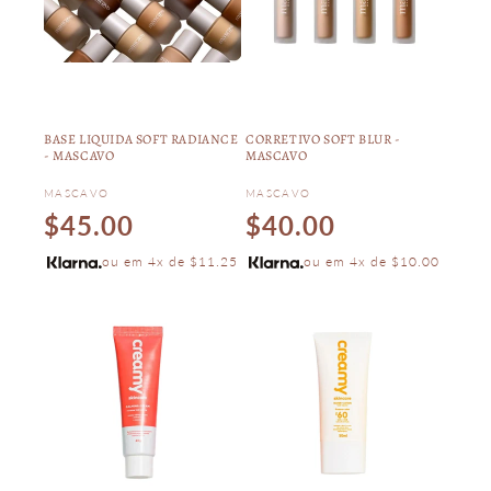
BASE LIQUIDA SOFT RADIANCE
CORRETIVO SOFT BLUR -
- MASCAVO
MASCAVO
Vendor:
Vendor:
MASCAVO
MASCAVO
Regular
Regular
$45.00
$40.00
price
price
ou em 4x de $11.25
ou em 4x de $10.00